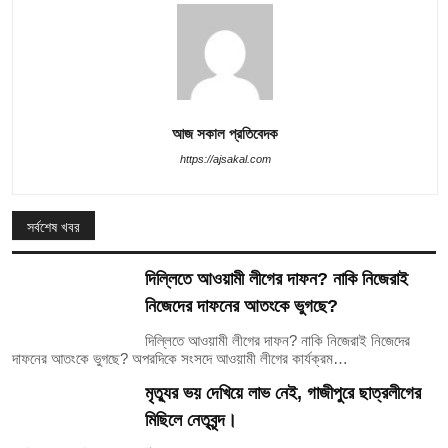
আজ সকাল প্রতিবেদক
https://ajsakal.com
সর্বশেষ খবর
দিল্লিতে আওয়ামী লীগের দাফন? নাকি নিজেরাই
নিজেদের দাফনের আতংকে ভুগছে?
দিল্লিতে আওয়ামী লীগের দাফন? নাকি নিজেরাই নিজেদের
দাফনের আতংকে ভুগছে? অপরদিকে সংসদে আওয়ামী লীগের কার্যক্রম…
মৃত্যুর ভয় দেখিয়ে লাভ নেই, গাজীপুরে ছাত্রলীগের
মিছিলে নেতৃবৃন্দ।