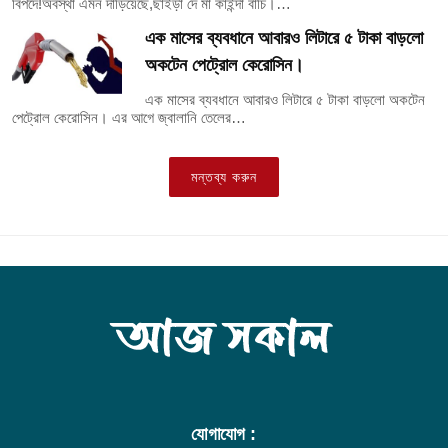
বিপদে!অবস্থা এমন দাড়িয়েছে,ছাইড়া দে মা কাইন্দা বাঁচি।…
এক মাসের ব্যবধানে আবারও লিটারে ৫ টাকা বাড়লো
অকটেন পেট্রোল কেরোসিন।
এক মাসের ব্যবধানে আবারও লিটারে ৫ টাকা বাড়লো অকটেন
পেট্রোল কেরোসিন। এর আগে জ্বালানি তেলের…
মন্তব্য করুন
যোগাযোগ :