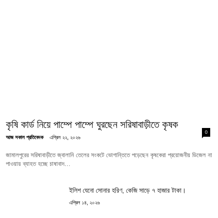
কৃষি কার্ড নিয়ে পাম্পে পাম্পে ঘুরছেন সরিষাবাড়ীতে কৃষক
0
আজ সকাল প্রতিবেদক
এপ্রিল ২২, ২০২৬
জামালপুরের সরিষাবাড়ীতে জ্বালানি তেলের সংকটে ভোগান্তিতে পড়েছেন কৃষকেরা প্রয়োজনীয় ডিজেল না
পাওয়ায় ব্যাহত হচ্ছে চাষাবাদ…
ইলিশ যেনো সোনার হরিণ, কেজি সাড়ে ৭ হাজার টাকা।
এপ্রিল ১৪, ২০২৬