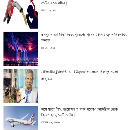
পেট্রোল কেরোসিন।
মে ৩১, ২০২৬
রূপপুর পারমাণবিক বিদ্যুৎ প্রকল্পের প্রথম ইউনিটে জ্বালানি লোডিং
সম্পন্ন
মে ১২, ২০২৬
মাইলস্টোন ট্র্যাজেডি: ড. ইউনূসসহ ১৬ জনের বিরুদ্ধে মামলা
মে ৭, ২০২৬
হামে মরছে শিশু, প্রয়োজন না থাকা সত্বেও আমেরিকা থেকে
কিনতে হচ্ছে ১৪টি বোয়িং।
এপ্রিল ২৭, ২০২৬