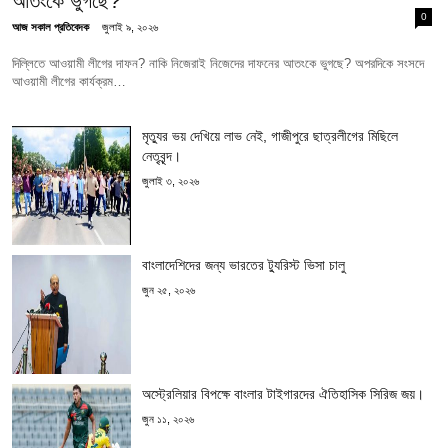
আতংকে ভুগছে?
0
আজ সকাল প্রতিবেদক
জুলাই ৯, ২০২৬
দিল্লিতে আওয়ামী লীগের দাফন? নাকি নিজেরাই নিজেদের দাফনের আতংকে ভুগছে? অপরদিকে সংসদে
আওয়ামী লীগের কার্যক্রম…
মৃত্যুর ভয় দেখিয়ে লাভ নেই, গাজীপুরে ছাত্রলীগের মিছিলে
নেতৃবৃন্দ।
জুলাই ৩, ২০২৬
বাংলাদেশিদের জন্য ভারতের ট্যুরিস্ট ভিসা চালু
জুন ২৫, ২০২৬
অস্ট্রেলিয়ার বিপক্ষে বাংলার টাইগারদের ঐতিহাসিক সিরিজ জয়।
জুন ১১, ২০২৬