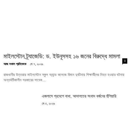
মাইলস্টোন ট্র্যাজেডি: ড. ইউনূসসহ ১৬ জনের বিরুদ্ধে মামলা
0
আজ সকাল প্রতিবেদক
মে ৭, ২০২৬
রাজধানীর উত্তরায় মাইলস্টোন স্কুল অ্যান্ড কলেজে বিমান দুর্ঘটনায় শিক্ষার্থীদের নিহত হওয়ার ঘটনায়
অন্তর্বর্তীকালীন সরকারের সাবেক…
এজলাসে প্রবেশে বাধা, আদালতের সংবাদ বর্জনের হুঁশিয়ারি
মে ৩, ২০২৬