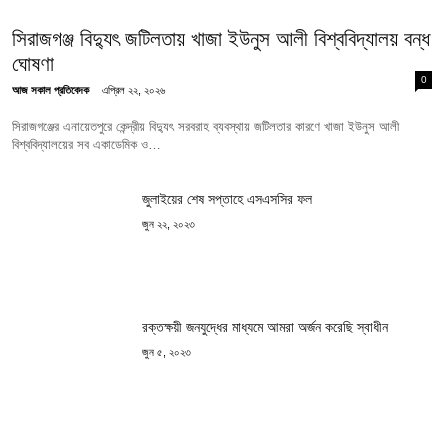
সিরাজগঞ্জ বিদ্যুৎ জটিলতায় খাজা ইউনুস আলী বিশ্ববিদ্যালয় বন্ধ
ঘোষণা
0
আজ সকাল প্রতিবেদক
এপ্রিল ২২, ২০২৬
সিরাজগঞ্জের এনায়েতপুরে কেন্দ্রীয় বিদ্যুৎ সরবরাহ ব্যবস্থায় জটিলতার কারণে খাজা ইউনুস আলী
বিশ্ববিদ্যালয়ের সব একাডেমিক ও…
জুলাইয়ের শেষ সপ্তাহে এসএসসির ফল
জুন ২২, ২০২৩
রক্তক্ষয়ী জনযুদ্ধের মাধ্যমে আমরা অর্জন করেছি স্বাধীন
জুন ৫, ২০২৩