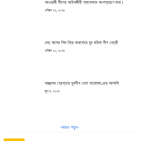
আওয়ামী লীগের আইনজীবী প্যানেলকে অংশগ্রহণে বাধা।
এপ্রিল ২২, ২০২৬
দেড় মাসের শিশু নিয়ে কারাগারে যুব মহিলা লীগ নেত্রী
এপ্রিল ২১, ২০২৬
অস্ত্রসহ গ্রেপ্তার যুবলীগ নেতা হত্যাকাণ্ডের আসামি
জুন ৪, ২০২৩
-আরও পড়ুন-