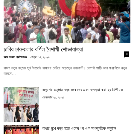
ঢাবির চারুকলার বর্ণিল বৈশাখী শোভাযাত্রা
0
আজ সকাল প্রতিবেদক
এপ্রিল ১৪, ২০২৬
বাংলা নতুন বছরের সূর্য উঠতেই রাস্তায় বেরিয়ে পড়েছেন নগরবাসী। বৈশাখী শাড়ি আর পাঞ্জাবিতে নতুন
বছরকে…
একুশের অনুষ্ঠান বন্ধ করে দেয় এবং হেনস্তা করা হয় শিল্পী কে
ফেব্রুয়ারি ২১, ২০২৫
বাধার মুখে বন্ধ হচ্ছে একের পর এক সাংস্কৃতিক অনুষ্ঠান