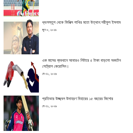
ধ্বংসস্তূপ থেকে ফিনিক্স পাখির মতো উত্থান:শরীফুল ইসলাম
জুন ৮, ২০২৬
এক মাসের ব্যবধানে আবারও লিটারে ৫ টাকা বাড়লো অকটেন
পেট্রোল কেরোসিন।
মে ৩১, ২০২৬
প্রতিভার উজ্জ্বল উদাহরণ বিহারের ১৫ বছরের কিশোর
মে ৩১, ২০২৬