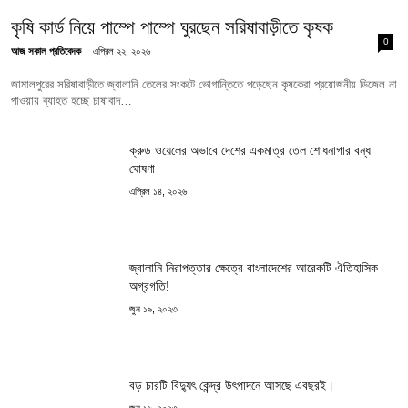
কৃষি কার্ড নিয়ে পাম্পে পাম্পে ঘুরছেন সরিষাবাড়ীতে কৃষক
0
আজ সকাল প্রতিবেদক
এপ্রিল ২২, ২০২৬
জামালপুরের সরিষাবাড়ীতে জ্বালানি তেলের সংকটে ভোগান্তিতে পড়েছেন কৃষকেরা প্রয়োজনীয় ডিজেল না
পাওয়ায় ব্যাহত হচ্ছে চাষাবাদ…
ক্রুড ওয়েলের অভাবে দেশের একমাত্র তেল শোধনাগার বন্ধ
ঘোষণা
এপ্রিল ১৪, ২০২৬
জ্বালানি নিরাপত্তার ক্ষেত্রে বাংলাদেশের আরেকটি ঐতিহাসিক
অগ্রগতি!
জুন ১৯, ২০২৩
বড় চারটি বিদ্যুৎ কেন্দ্র উৎপাদনে আসছে এবছরই।
জুন ১৬, ২০২৩