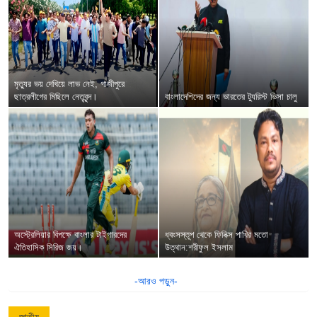
মৃত্যুর ভয় দেখিয়ে লাভ নেই, গাজীপুরে
ছাত্রলীগের মিছিলে নেতৃবৃন্দ।
বাংলাদেশিদের জন্য ভারতের ট্যুরিস্ট ভিসা চালু
অস্ট্রেলিয়ার বিপক্ষে বাংলার টাইগারদের
ধ্বংসস্তূপ থেকে ফিনিক্স পাখির মতো
ঐতিহাসিক সিরিজ জয়।
উত্থান:শরীফুল ইসলাম
-আরও পড়ুন-
জাতীয়