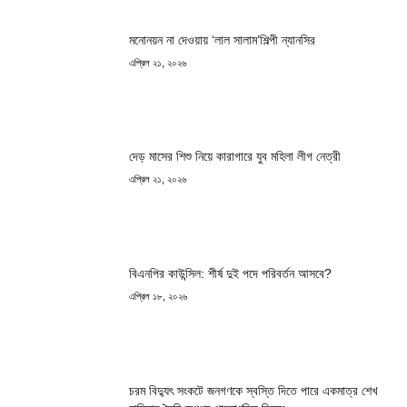
মনোনয়ন না দেওয়ায় ‘লাল সালাম’শিল্পী ন্যানসির
এপ্রিল ২১, ২০২৬
দেড় মাসের শিশু নিয়ে কারাগারে যুব মহিলা লীগ নেত্রী
এপ্রিল ২১, ২০২৬
বিএনপির কাউন্সিল: শীর্ষ দুই পদে পরিবর্তন আসবে?
এপ্রিল ১৮, ২০২৬
চরম বিদ্যুৎ সংকটে জনগণকে স্বস্তি দিতে পারে একমাত্র শেখ