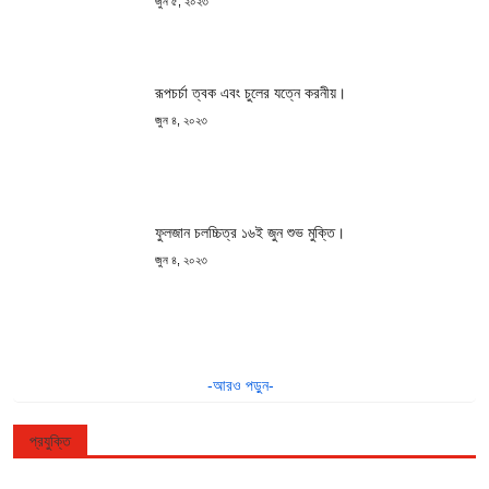
জুন ৫, ২০২৩
রূপচর্চা ত্বক এবং চুলের যত্নে করনীয়।
জুন ৪, ২০২৩
ফুলজান চলচ্চিত্র ১৬ই জুন শুভ মুক্তি।
জুন ৪, ২০২৩
-আরও পড়ুন-
প্রযুক্তি