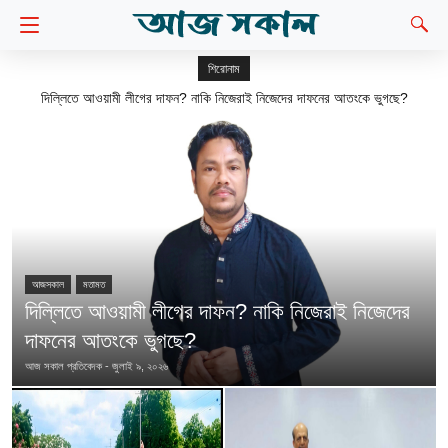
শিরোনাম
মৃত্যুর ভয় দেখিয়ে লাভ নেই, গাজীপুরে ছাত্রলীগের মিছিলে নেতৃবৃন্দ।
আজসকাল
মতামত
দিল্লিতে আওয়ামী লীগের দাফন? নাকি নিজেরাই নিজেদের
দাফনের আতংকে ভুগছে?
আজ সকাল প্রতিবেদক
-
জুলাই ৯, ২০২৬