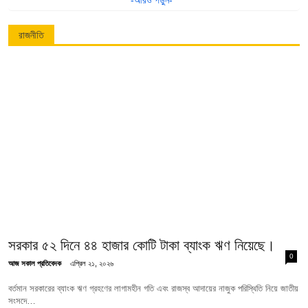
রাজনীতি
সরকার ৫২ দিনে ৪৪ হাজার কোটি টাকা ব্যাংক ঋণ নিয়েছে।
0
আজ সকাল প্রতিবেদক
এপ্রিল ২১, ২০২৬
বর্তমান সরকারের ব্যাংক ঋণ গ্রহণের লাগামহীন গতি এবং রাজস্ব আদায়ের নাজুক পরিস্থিতি নিয়ে জাতীয়
সংসদে…