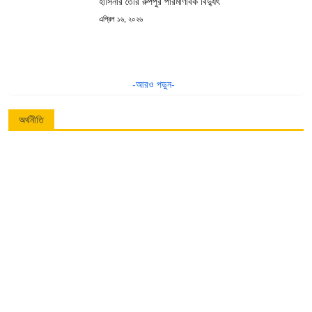
হাসিনার তৈরি রুপপুর পারমাণবিক বিদ্যুৎ
এপ্রিল ১৬, ২০২৬
-আরও পড়ুন-
অর্থনীতি