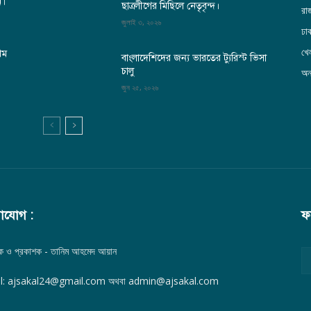
ন।
ছাত্রলীগের মিছিলে নেতৃবৃন্দ।
রা
জুলাই ৩, ২০২৬
ঢা
খেল
থম
বাংলাদেশিদের জন্য ভারতের ট্যুরিস্ট ভিসা
চালু
অন্
জুন ২৫, ২০২৬
াযোগ :
ফ
দক ও প্রকাশক - তানিম আহমেদ আয়ান
l: ajsakal24@gmail.com অথবা admin@ajsakal.com