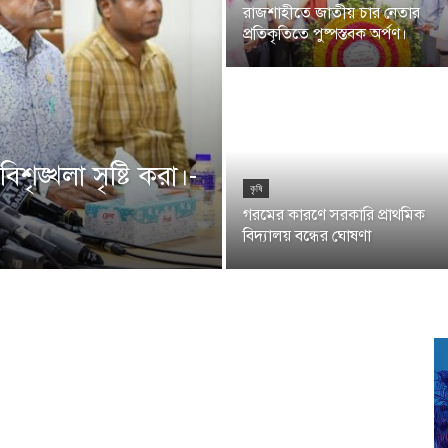
রাজশাহীতে জাতীয় চার নেতার
প্রতিকৃতিতে পুষ্পস্তবক অর্পণ।
িশৃঙ্খলা সৃষ্টি করা।-
কৃষি
গরমের কারণে সরকারি প্রাথমিক
বিদ্যালয় বন্ধের ঘোষণা