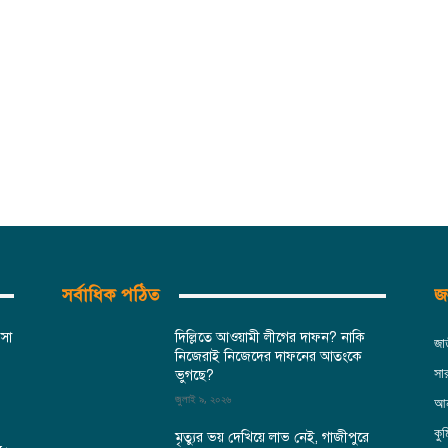
সর্বাধিক পঠিত
জন
িসা
দিল্লিতে আওয়ামী লীগের দাফন? নাকি
জা
নিজেরাই নিজেদের দাফনের আতংকে
সা
ভুগছে?
জুলাই ৯, ২০২৬
আন
কুম
মৃত্যুর ভয় দেখিয়ে লাভ নেই, গাজীপুরে