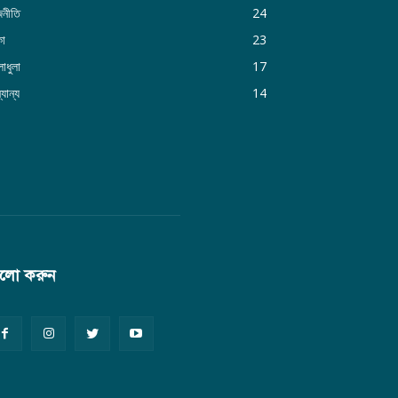
জনীতি
24
কা
23
াধুলা
17
যান্য
14
লো করুন