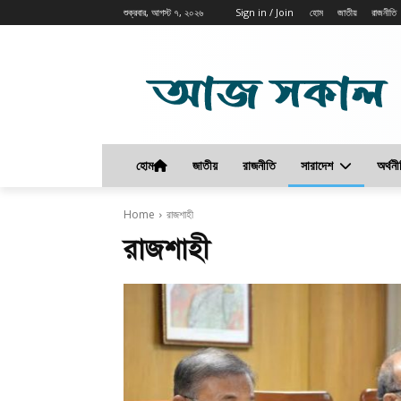
শুক্রবার, আগস্ট ৭, ২০২৬
Sign in / Join
হোম
জাতীয়
রাজনীতি
হোম
জাতীয়
রাজনীতি
সারাদেশ
অর্থনী
Home
রাজশাহী
রাজশাহী