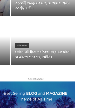
রক্তক্ষয়ী জনযুদ্ধের মাধ্যমে আমরা অর্জন
করেছি স্বাধীন
আইন আদালত
কোনো প্রার্থীকে পরাজিত কিংবা জেতানো
আমাদের কাজ নয়, সিইসি।
- Advertisment -