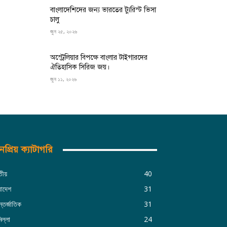
বাংলাদেশিদের জন্য ভারতের ট্যুরিস্ট ভিসা
চালু
জুন ২৫, ২০২৬
অস্ট্রেলিয়ার বিপক্ষে বাংলার টাইগারদের
ঐতিহাসিক সিরিজ জয়।
জুন ১১, ২০২৬
প্রিয় ক্যাটাগরি
তীয়
40
রাদেশ
31
্তর্জাতিক
31
িল্লা
24