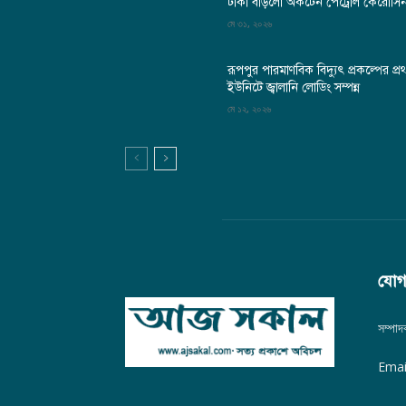
টাকা বাড়লো অকটেন পেট্রোল কেরোসি
মে ৩১, ২০২৬
রূপপুর পারমাণবিক বিদ্যুৎ প্রকল্পের প্র
ইউনিটে জ্বালানি লোডিং সম্পন্ন
মে ১২, ২০২৬
যোগ
সম্পা
Emai