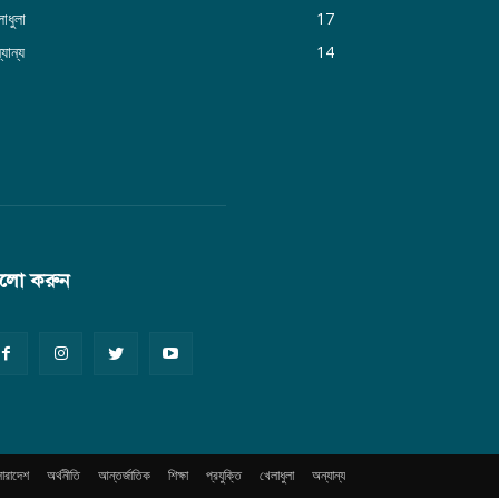
াধুলা
17
যান্য
14
লো করুন
সারাদেশ
অর্থনীতি
আন্তর্জাতিক
শিক্ষা
প্রযুক্তি
খেলাধুলা
অন্যান্য