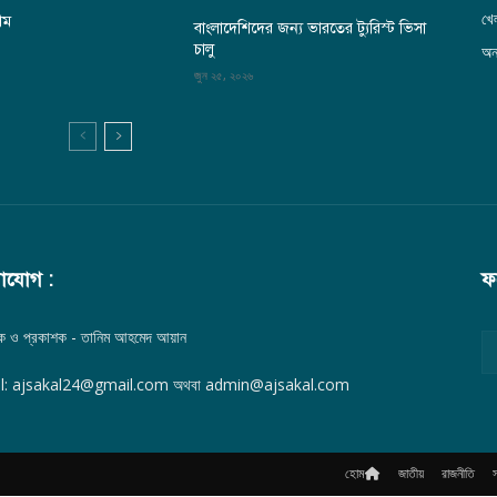
খেল
থম
বাংলাদেশিদের জন্য ভারতের ট্যুরিস্ট ভিসা
চালু
অন্
জুন ২৫, ২০২৬
াযোগ :
ফ
দক ও প্রকাশক - তানিম আহমেদ আয়ান
l: ajsakal24@gmail.com অথবা admin@ajsakal.com
হোম
জাতীয়
রাজনীতি