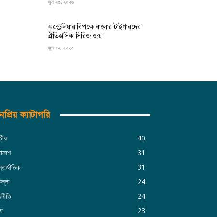
জুন ২৫, ২০২৬
অস্ট্রেলিয়ার বিপক্ষে বাংলার টাইগারদের
ঐতিহাসিক সিরিজ জয়।
জুন ১১, ২০২৬
প্রিয় ক্যাটাগরি
তীয়
40
রাদেশ
31
্তর্জাতিক
31
িল্লা
24
জনীতি
24
কা
23