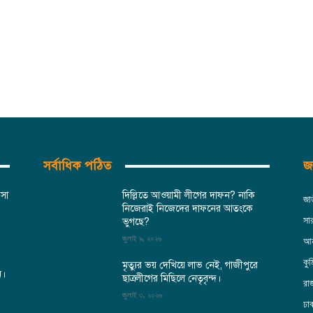
সর্বাধিক পঠিত
জন
িসা
দিল্লিতে আওয়ামী লীগের দাফন? নাকি
জা
নিজেরাই নিজেদের দাফনের আতংকে
সা
ভুগছে?
জুলাই ৯, ২০২৬
আন
কুম
মৃত্যুর ভয় দেখিয়ে লাভ নেই, গাজীপুরে
ন।
ছাত্রলীগের মিছিলে নেতৃবৃন্দ।
রা
জুলাই ৩, ২০২৬
ঢা