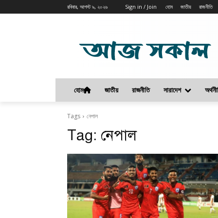
রবিবার, আগস্ট ৯, ২০২৬
Sign in / Join
হোম
জাতীয়
রাজনীতি
হোম
জাতীয়
রাজনীতি
সারাদেশ
অর্থনী
Tags
নেপাল
Tag:
নেপাল