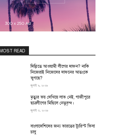
MOST READ
দিল্লিতে আওয়ামী লীগের দাফন? নাকি
নিজেরাই নিজেদের দাফনের আতংকে
ভুগছে?
জুলাই ৯, ২০২৬
মৃত্যুর ভয় দেখিয়ে লাভ নেই, গাজীপুরে
ছাত্রলীগের মিছিলে নেতৃবৃন্দ।
জুলাই ৩, ২০২৬
বাংলাদেশিদের জন্য ভারতের ট্যুরিস্ট ভিসা
চালু