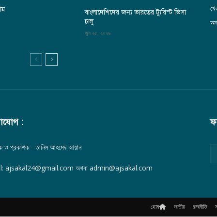
খেল
থম
বাংলাদেশিদের জন্য ভারতের ট্যুরিস্ট ভিসা
চালু
অন্
জুন ২৫, ২০২৬
াযোগ :
ফ
দক ও প্রকাশক - তানিম আহমেদ আয়ান
l: ajsakal24@gmail.com অথবা admin@ajsakal.com
হোম
জাতীয়
রাজনীতি