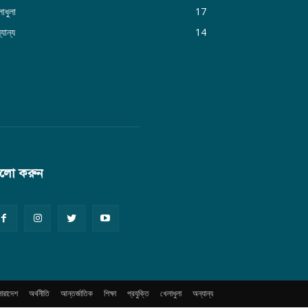
াধুলা
17
যান্য
14
লো করুন
সারাদেশ
অর্থনীতি
আন্তর্জাতিক
শিক্ষা
প্রযুক্তি
খেলাধুলা
অন্যান্য