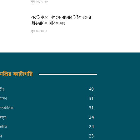
জুন ২৫, ২০২৬
অস্ট্রেলিয়ার বিপক্ষে বাংলার টাইগারদের
ঐতিহাসিক সিরিজ জয়।
জুন ১১, ২০২৬
প্রিয় ক্যাটাগরি
তীয়
40
রাদেশ
31
্তর্জাতিক
31
িল্লা
24
জনীতি
24
কা
23