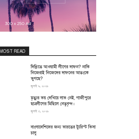
MOST READ
দিল্লিতে আওয়ামী লীগের দাফন? নাকি
নিজেরাই নিজেদের দাফনের আতংকে
ভুগছে?
জুলাই ৯, ২০২৬
মৃত্যুর ভয় দেখিয়ে লাভ নেই, গাজীপুরে
ছাত্রলীগের মিছিলে নেতৃবৃন্দ।
জুলাই ৩, ২০২৬
বাংলাদেশিদের জন্য ভারতের ট্যুরিস্ট ভিসা
চালু