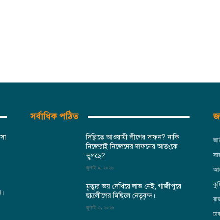
সর্বাধিক পঠিত
জন
িসা
দিল্লিতে আওয়ামী লীগের দাফন? নাকি
জা
নিজেরাই নিজেদের দাফনের আতংকে
সা
ভুগছে?
জুলাই ৯, ২০২৬
আন
কুম
মৃত্যুর ভয় দেখিয়ে লাভ নেই, গাজীপুরে
ন।
ছাত্রলীগের মিছিলে নেতৃবৃন্দ।
রা
জুলাই ৩, ২০২৬
ঢা