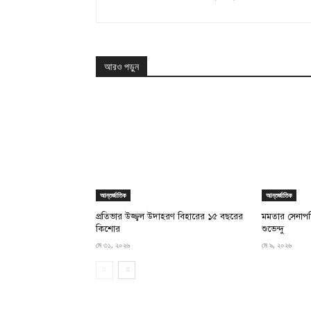
আরও পড়ুন
আন্তর্জাতিক
আন্তর্জাতিক
প্রতিভার উজ্জ্বল উদাহরণ বিহারের ১৫ বছরের
মমতার সেনাপতি 
কিশোর
শুভেন্দু
মে ৩১, ২০২৬
মে ৯, ২০২৬