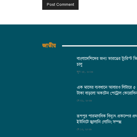
জাতীয়
বাংলাদেশিদের জন্য ভারতের ট্যুরিস্ট ভ
চালু
জুন ২৫, ২০২৬
এক মাসের ব্যবধানে আবারও লিটারে ৫
টাকা বাড়লো অকটেন পেট্রোল কেরোসি
মে ৩১, ২০২৬
রূপপুর পারমাণবিক বিদ্যুৎ প্রকল্পের প্র
ইউনিটে জ্বালানি লোডিং সম্পন্ন
মে ১২, ২০২৬