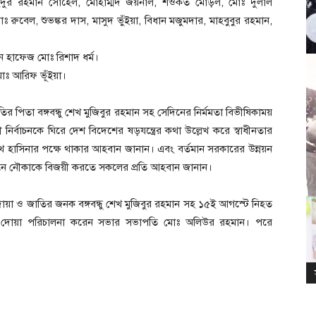
দুর রহমান সোহেল, মোহাম্মদ জয়নাল, শওকত মোড়ল, মোঃ দুলাল
 রুবেল, শুভঙ্কর দাস, মাসুদ ভুঁইয়া, বিধান মজুমদার, মাহবুবুর রহমান,
ন হাফেজ মোঃ রিশাদ ধর্ম।
মোঃ আরিফ ভূঁইয়া।
র পিতা বঙ্গবন্ধু শেখ মুজিবুর রহমান সহ সেদিনের নির্মমতা বিভীষিকাময়
নির্বাচনকে ঘিরে দেশ বিদেশের ষড়যন্ত্রের কথা উল্লেখ করে স্বাধীনতার
 শেখ হাসিনার পক্ষে থাকার আহবান জানান। এবং বর্তমান সরকারের উন্নয়ন
র্বাচনে নৌকাকে বিজয়ী করতে সকলের প্রতি আহবান জানান।
মনায় দোয়া ও জাতির জনক বঙ্গবন্ধু শেখ মুজিবুর রহমান সহ ১৫ই আগস্টে নিহত
 দোয়া পরিচালনা করেন সভার সভাপতি মোঃ অলিউর রহমান। পরে