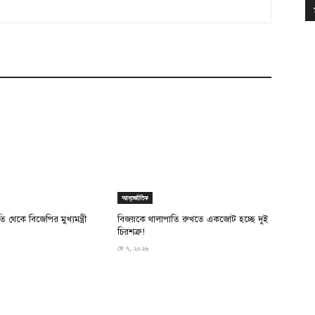
আন্তর্জাতিক
থেকে বিজেপির মুখ্যমন্ত্রী
বিজয়কে থালাপাতি রুখতে একজোট হচ্ছে দুই
চিরশত্রু!
মে ৭, ২০২৬