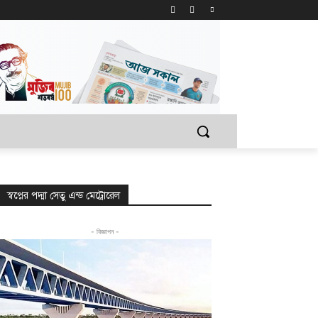
স্বপ্নের পদ্মা সেতু এন্ড মেট্রোরেল
- বিজ্ঞাপন -