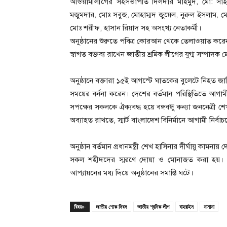
আওয়ামীলীগের সহসভাপতি দিলদার মাহমুদ, মো: সাই
মজুমদার, মোঃ সবুজ, মোহাম্মদ জুয়েল, নুরুল ইসলাম, মোঃ
মোঃ শরীফ, হাসান রিয়াদ সহ অসংখ্য নেতাকর্মী।
অনুষ্ঠানের শুরুতে পবিত্র কোরআন থেকে তেলাওয়াত করে
স্বাগত বক্তব্য রাখেন জাতীয় শ্রমিক লীগের যুগ্ম সম্পাদক 
অনুষ্ঠানে বক্তারা ১৫ই আগস্টে ঘাতকের বুলেটে নিহত জাতি
সময়ের বর্ননা করেন। দেশের বর্তমান পরিস্থিতিতে আগামী 
সপক্ষের সকলকে ঐক্যবদ্ধ হয়ে বঙ্গবন্ধু কন্যা জননেত্রী
অব্যাহত রাখতে, স্মার্ট বাংলাদেশ বিনির্মানে আগামী নি
অনুষ্ঠান বর্তমান প্রধানমন্ত্রী শেখ হাসিনার দীর্ঘায়ু কা
সকল শহীদদের স্মরণে দোয়া ও মোনাজত করা হয়।
আপ্যায়নের মধ্য দিয়ে অনুষ্ঠানের সমাপ্তি ঘটে।
বিষয়ঃ-
জাতীয় শোক দিবস
জাতীয় শ্রমিক লীগ
বাহরাইন
মানামা