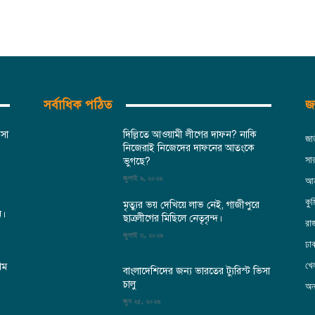
সর্বাধিক পঠিত
জন
িসা
দিল্লিতে আওয়ামী লীগের দাফন? নাকি
জা
নিজেরাই নিজেদের দাফনের আতংকে
সা
ভুগছে?
জুলাই ৯, ২০২৬
আন
কুম
মৃত্যুর ভয় দেখিয়ে লাভ নেই, গাজীপুরে
ন।
ছাত্রলীগের মিছিলে নেতৃবৃন্দ।
রা
জুলাই ৩, ২০২৬
ঢা
খেল
থম
বাংলাদেশিদের জন্য ভারতের ট্যুরিস্ট ভিসা
চালু
অন্
জুন ২৫, ২০২৬