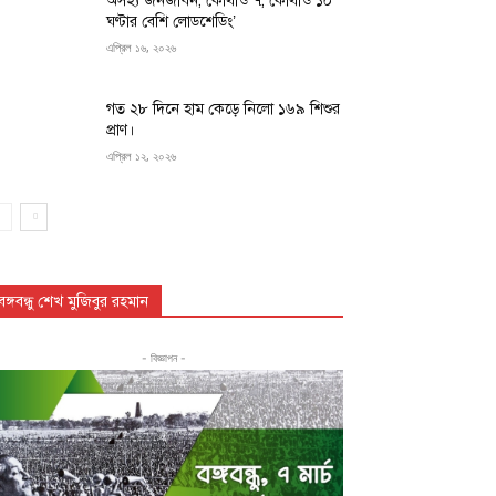
অসহ্য জনজীবন, কোথাও ৭, কোথাও ১০
ঘণ্টার বেশি লোডশেডিং’
এপ্রিল ১৬, ২০২৬
গত ২৮ দিনে হাম কেড়ে নিলো ১৬৯ শিশুর
প্রাণ।
এপ্রিল ১২, ২০২৬
বঙ্গবন্ধু শেখ মুজিবুর রহমান
- বিজ্ঞাপন -