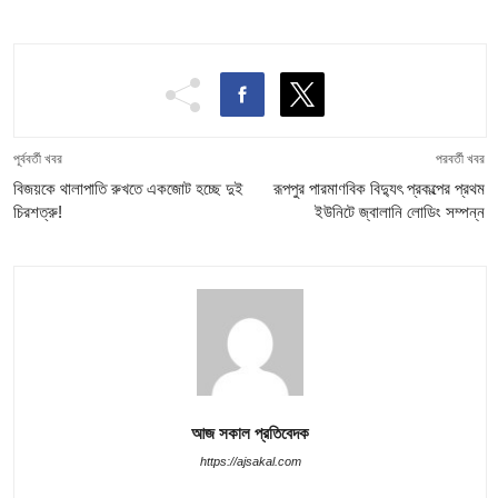
পূর্ববর্তী খবর
পরবর্তী খবর
বিজয়কে থালাপাতি রুখতে একজোট হচ্ছে দুই
রূপপুর পারমাণবিক বিদ্যুৎ প্রকল্পের প্রথম
চিরশত্রু!
ইউনিটে জ্বালানি লোডিং সম্পন্ন
আজ সকাল প্রতিবেদক
https://ajsakal.com