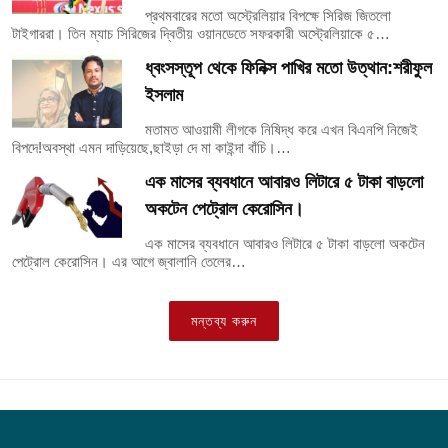
প্রথমবারের মতো অস্ট্রেলিয়ার বিপক্ষে সিরিজ জিতলো
টাইগাররা। তিন ম্যাচ সিরিজের দ্বিতীয় ওয়ানডেতে সফরকারী অস্ট্রেলিয়াকে ৫…
ধ্বংসস্তূপ থেকে ফিনিক্স পাখির মতো উত্থান:শরীফুল
ইসলাম
মতামত আওয়ামী লীগকে নিষিদ্ধ করে এখন বিএনপি নিজেই
বিপদে!অবস্থা এমন দাড়িয়েছে,ছাইড়া দে মা কাইন্দা বাঁচি।…
এক মাসের ব্যবধানে আবারও লিটারে ৫ টাকা বাড়লো
অকটেন পেট্রোল কেরোসিন।
এক মাসের ব্যবধানে আবারও লিটারে ৫ টাকা বাড়লো অকটেন
পেট্রোল কেরোসিন। এর আগে জ্বালানি তেলের…
মন্তব্য করুন