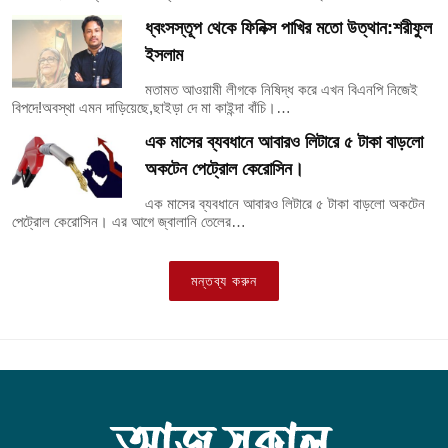
ধ্বংসস্তূপ থেকে ফিনিক্স পাখির মতো উত্থান:শরীফুল
ইসলাম
মতামত আওয়ামী লীগকে নিষিদ্ধ করে এখন বিএনপি নিজেই
বিপদে!অবস্থা এমন দাড়িয়েছে,ছাইড়া দে মা কাইন্দা বাঁচি।…
এক মাসের ব্যবধানে আবারও লিটারে ৫ টাকা বাড়লো
অকটেন পেট্রোল কেরোসিন।
এক মাসের ব্যবধানে আবারও লিটারে ৫ টাকা বাড়লো অকটেন
পেট্রোল কেরোসিন। এর আগে জ্বালানি তেলের…
মন্তব্য করুন