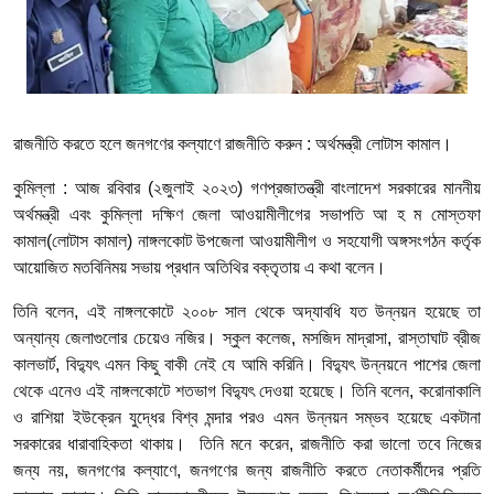
রাজনীতি করতে হলে জনগণের কল্যাণে রাজনীতি করুন : অর্থমন্ত্রী লোটাস কামাল।
কুমিল্লা : আজ রবিবার (২জুলাই ২০২৩) গণপ্রজাতন্ত্রী বাংলাদেশ সরকারের মাননীয়
অর্থমন্ত্রী এবং কুমিল্লা দক্ষিণ জেলা আওয়ামীলীগের সভাপতি আ হ ম মোস্তফা
কামাল(লোটাস কামাল) নাঙ্গলকোট উপজেলা আওয়ামীলীগ ও সহযোগী অঙ্গসংগঠন কর্তৃক
আয়োজিত মতবিনিময় সভায় প্রধান অতিথির বক্তৃতায় এ কথা বলেন।
তিনি বলেন, এই নাঙ্গলকোটে ২০০৮ সাল থেকে অদ্যাবধি যত উন্নয়ন হয়েছে তা
অন্যান্য জেলাগুলোর চেয়েও নজির। স্কুল কলেজ, মসজিদ মাদ্রাসা, রাস্তাঘাট ব্রীজ
কালভার্ট, বিদ্যুৎ এমন কিছু বাকী নেই যে আমি করিনি। বিদ্যুৎ উন্নয়নে পাশের জেলা
থেকে এনেও এই নাঙ্গলকোটে শতভাগ বিদ্যুৎ দেওয়া হয়েছে। তিনি বলেন, করোনাকালি
ও রাশিয়া ইউক্রেন যুদ্ধের বিশ্ব মন্দার পরও এমন উন্নয়ন সম্ভব হয়েছে একটানা
সরকারের ধারাবাহিকতা থাকায়। তিনি মনে করেন, রাজনীতি করা ভালো তবে নিজের
জন্য নয়, জনগণের কল্যাণে, জনগণের জন্য রাজনীতি করতে নেতাকর্মীদের প্রতি