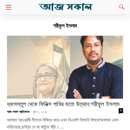
শরীফুল ইসলাম
ধ্বংসস্তূপ থেকে ফিনিক্স পাখির মতো উত্থান:শরীফুল ইসলাম
0
আজ সকাল প্রতিবেদক
জুন ৮, ২০২৬
মতামত আওয়ামী লীগকে নিষিদ্ধ করে এখন বিএনপি নিজেই বিপদে!অবস্থা এমন
দাড়িয়েছে,ছাইড়া দে মা কাইন্দা বাঁচি।…