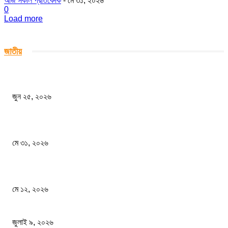
আজ সকাল প্রতিবেদক
-
মে ৩১, ২০২৬
0
Load more
জাতীয়
বাংলাদেশিদের জন্য ভারতের ট্যুরিস্ট ভিসা চালু
জুন ২৫, ২০২৬
এক মাসের ব্যবধানে আবারও লিটারে ৫ টাকা বাড়লো অকটেন পেট্রোল কেরোসিন।
মে ৩১, ২০২৬
রূপপুর পারমাণবিক বিদ্যুৎ প্রকল্পের প্রথম ইউনিটে জ্বালানি লোডিং সম্পন্ন
মে ১২, ২০২৬
দিল্লিতে আওয়ামী লীগের দাফন? নাকি নিজেরাই নিজেদের দাফনের আতংকে ভুগছে?
জুলাই ৯, ২০২৬