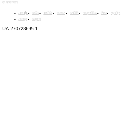
© আজ সকাল
হোম
জাতীয়
রাজনীতি
সারাদেশ
অর্থনীতি
আন্তর্জাতিক
শিক্ষা
প্রযুক্তি
খেলাধুলা
অন্যান্য
UA-270723695-1