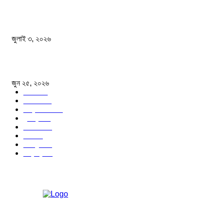
মৃত্যুর ভয় দেখিয়ে লাভ নেই, গাজীপুরে ছাত্রলীগের মিছিলে নেতৃবৃন্দ।
জুলাই ৩, ২০২৬
বাংলাদেশিদের জন্য ভারতের ট্যুরিস্ট ভিসা চালু
জুন ২৫, ২০২৬
জাতীয়
40
সারাদেশ
31
আন্তর্জাতিক
31
কুমিল্লা
24
রাজনীতি
24
ঢাকা
23
খেলাধুলা
17
অন্যান্য
14