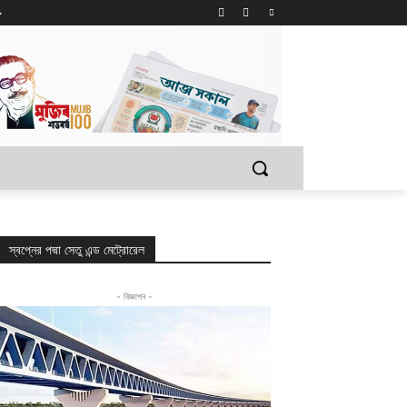
স্বপ্নের পদ্মা সেতু এন্ড মেট্রোরেল
- বিজ্ঞাপন -