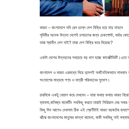
ভারত – বাংলাদেশে যদি রেল চল্লে দেশ বিক্রি হয়ে যায় তাহলে
পৃথিবীর অনেক উন্নত দেশেই চলাচলের জন্য চেকপোস্ট, বর্ডার ক
তারা স্বাধীন দেশ নাই? তারা দেশ বিক্রি করে দিয়েছে?
একটা দেশের উন্নয়নের সবচেয়ে বড় ধাপ হচ্ছে কানেক্টিভিটি।এতে ক
বাংলাদেশ ও ভারত এরমধ্যে দিয়ে দুদেশই অর্থনৈতিকভাবে লাভবান 
সংযোগের মাধ্যমে পণ্য ও যাত্রী পরিবহনের সুযোগ।
চারদিকে একটু খেয়াল করে দেখবেন – যারা কথায় কথায় ভারত বিরো
ব্যাবসা,বানিজ্য মার্কেটিং সবকিছু করতে তারাই সিরিয়াল দেয় সবা
কিছু দিন আগেও দেখলাম ঠিক এই শ্রেণীটাই ভারত বয়কটের ক্যাম্
ঝাঁঝে বাংলাদেশের মানুষের কান্না থামেনা, বাকী সবকিছু নাই বল্লা