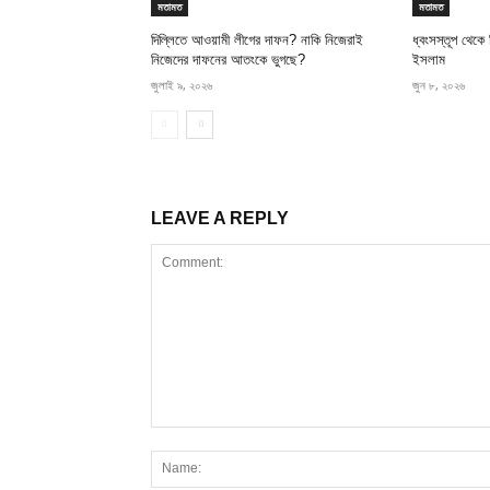
মতামত
মতামত
দিল্লিতে আওয়ামী লীগের দাফন? নাকি নিজেরাই
ধ্বংসস্তূপ থেকে
নিজেদের দাফনের আতংকে ভুগছে?
ইসলাম
জুলাই ৯, ২০২৬
জুন ৮, ২০২৬
LEAVE A REPLY
Comment: