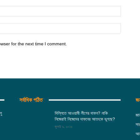
Email:
Website:
owser for the next time I comment.
সর্বাধিক পঠিত
জন
লু
দিল্লিতে আওয়ামী লীগের দাফন? নাকি
জা
নিজেরাই নিজেদের দাফনের আতংকে ভুগছে?
সা
জুলাই ৯, ২০২৬
আন