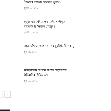
নিজেদের দাফনের আতংকে ভুগছে?
জুলাই ৯, ২০২৬
মৃত্যুর ভয় দেখিয়ে লাভ নেই, গাজীপুরে
ছাত্রলীগের মিছিলে নেতৃবৃন্দ।
জুলাই ৩, ২০২৬
বাংলাদেশিদের জন্য ভারতের ট্যুরিস্ট ভিসা চালু
জুন ২৫, ২০২৬
অস্ট্রেলিয়ার বিপক্ষে বাংলার টাইগারদের
ঐতিহাসিক সিরিজ জয়।
জুন ১১, ২০২৬