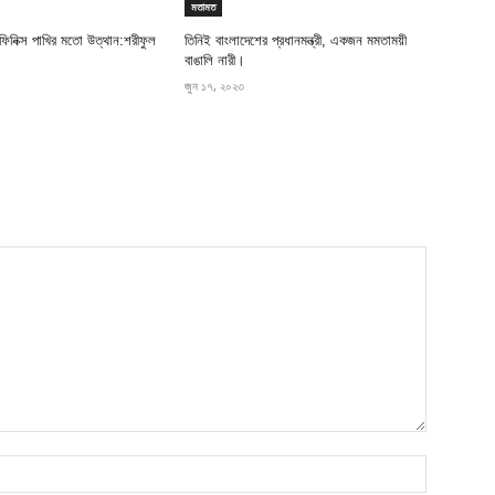
মতামত
 ফিনিক্স পাখির মতো উত্থান:শরীফুল
তিনিই বাংলাদেশের প্রধানমন্ত্রী, একজন মমতাময়ী
বাঙালি নারী।
জুন ১৭, ২০২৩
Name: