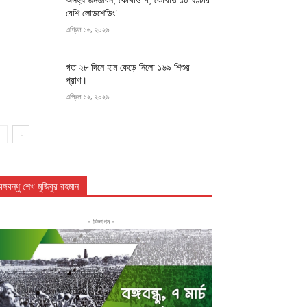
অসহ্য জনজীবন, কোথাও ৭, কোথাও ১০ ঘণ্টার
বেশি লোডশেডিং’
এপ্রিল ১৬, ২০২৬
গত ২৮ দিনে হাম কেড়ে নিলো ১৬৯ শিশুর
প্রাণ।
এপ্রিল ১২, ২০২৬
বঙ্গবন্ধু শেখ মুজিবুর রহমান
- বিজ্ঞাপন -